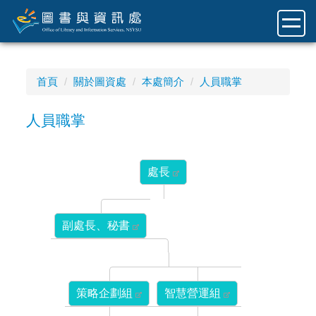
跳
到
主
要
內
首頁
關於圖資處
本處簡介
人員職掌
容
區
人員職掌
處長
副處長、秘書
策略企劃組
智慧營運組