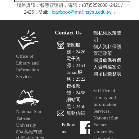
聯絡資訊：智慧營運組，電話：(07)5252000~2421 /
2426，Mail:
loanbook@mail.nsysu.edu.tw
Contact Us
隱私權政策聲
明
借閱服
個人資料保護
務：2426
管理政策
Office of
電子資
圖資處保有個
Library and
源：2451
人資料檔案公
Information
Email服
開項目彙整表
Services
務：2522
授權軟
© Office of
體：2458
Library and
網站問
Information
題：2458
Services,
National Sun
服務信箱
National Sun
Yat-sen
Follow
Yat-sen
University
us
University.
804高雄市鼓
Copyright
山區蓮海路70