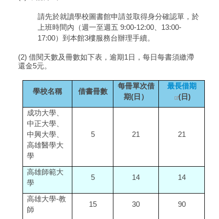
請先於就讀學校圖書館申請並取得身分確認單，於
上班時間內（週一至週五 9:00-12:00、13:00-
17:00）到本館3樓服務台辦理手續。
(2) 借閱天數及冊數如下表，逾期1日，每日每書須繳滯
還金5元。
每冊單次借
最長借期
學校名稱
借書冊數
期(日）
(日)
成功大學、
中正大學、
中興大學、
5
21
21
高雄醫學大
學
高雄師範大
5
14
14
學
高雄大學-教
15
30
90
師