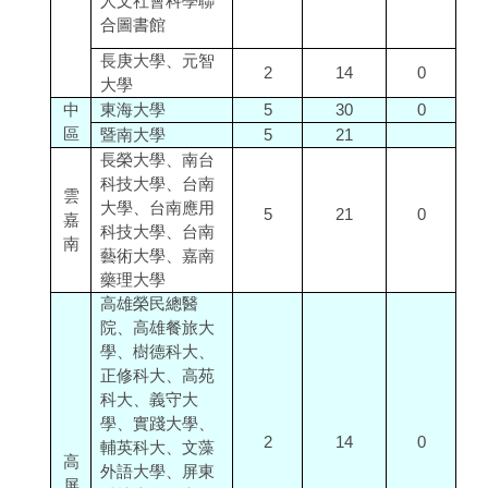
人文社會科學聯
合圖書館
長庚大學、元智
2
14
0
大學
中
東海大學
5
30
0
區
暨南大學
5
21
長榮大學、南台
科技大學、台南
雲
大學、台南應用
5
21
0
嘉
科技大學、台南
南
藝術大學、嘉南
藥理大學
高雄榮民總醫
院、高雄餐旅大
學、樹德科大、
正修科大、高苑
科大、義守大
學、實踐大學、
2
14
0
輔英科大、文藻
高
外語大學、屏東
屏