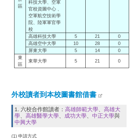
科技大學、空軍
區
官校資圖中心 、
空軍航空技術學
院、陸軍軍官學
校
高雄科技大學
5
21
0
高雄空中大學
10
28
0
屏東大學
5
14
0
東
東華大學
5
21
0
區
外校讀者到本校圖書館借書
1. 六校合作館讀者：
高雄師範大學
、
高雄大
學
、
高雄醫學大學
、
成功大學
、
中正大學
與
中興大學
(1) 申請方式