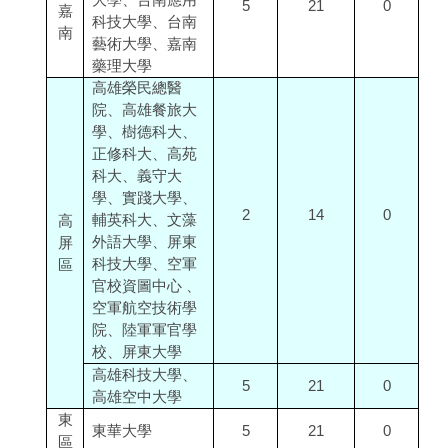
5
21
0
嘉
科技大學、台南
南
藝術大學、嘉南
藥理大學
高雄榮民總醫
院、高雄餐旅大
學、樹德科大、
正修科大、高苑
科大、義守大
學、實踐大學、
2
14
0
輔英科大、文藻
高
外語大學、屏東
屏
科技大學、空軍
區
官校資圖中心 、
空軍航空技術學
院、陸軍軍官學
校、屏東大學
高雄科技大學、
5
21
0
高雄空中大學
東
東華大學
5
21
0
區