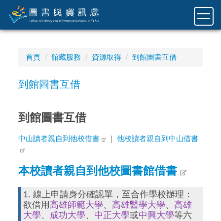
跳
到
主
要
內
首頁
館藏服務
資源取得
到館圖書互借
容
區
到館圖書互借
到館圖書互借
中山讀者親自到他校借書
｜
他校讀者親自到中山借書
本校讀者親自到他校圖書館借書
1. 線上申請身分確認單，至合作學校辦理：
欲借用
高雄師範大學
、
高雄醫學大學
、
高雄
大學
、
成功大學
、
中正大學
或
中興大學
等六