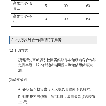
高雄大學-職
15
30
60
員工
高雄大學-學
10
30
60
生
2.六校以外合作圖書館讀者
(1) 申請方式
讀者請先至就讀學校圖書館取得本館發給各合作館
之借書證，於本館開館時間親自到館借用館藏資
源。
(2)借閱規則
A. 各校至本校借書借閱天數及冊數如下表所示。
B. 到期後不可續借；逾期1日，每日每書須繳滯還
金5元。