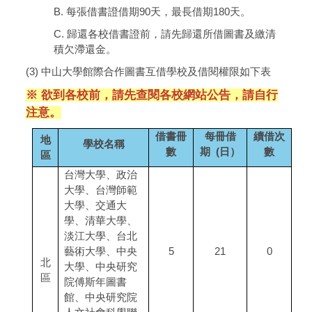
B. 每張借書證借期90天，最長借期180天。
C. 歸還各校借書證前，請先歸還所借圖書及繳清
積欠滯還金。
(3) 中山大學館際合作圖書互借學校及借閱權限如下表
※ 欲到各校前，請先查閱各校網站公告，請自行
注意。
借書冊
每冊借
續借次
地
學校名稱
數
期 (日）
數
區
台灣大學、政治
大學、台灣師範
大學、交通大
學、清華大學、
淡江大學、台北
藝術大學、中央
5
21
0
北
大學、中央研究
區
院傅斯年圖書
館、中央研究院