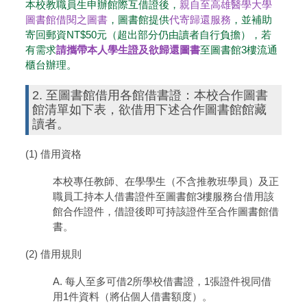
本校教職員生申辦館際互借證後，
親自至高雄醫學大學
圖書館借閱之圖書
，圖書館提供
代寄歸還服務
，並補助
寄回郵資NT$50元（超出部分仍由讀者自行負擔），若
有需求
請攜帶本人學生證及欲歸還圖書
至
圖書館3樓流通
櫃台辦理。
2. 至圖書館借用各館借書證：本校合作圖書
館清單如下表，欲借用下述合作圖書館館藏
讀者。
(1) 借用資格
本校專任教師、在學學生（不含推教班學員）及正
職員工持本人借書證件至圖書館3樓服務台借用該
館合作證件，借證後即可持該證件至合作圖書館借
書。
(2) 借用規則
A. 每人至多可借2所學校借書證，1張證件視同借
用1件資料（將佔個人借書額度）。