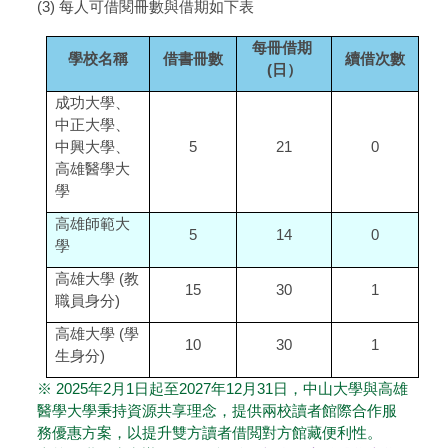
(3) 每人可借閱冊數與借期如下表
每冊借期
學校名稱
借書冊數
續借次數
(日）
成功大學、
中正大學、
中興大學、
5
21
0
高雄醫學大
學
高雄師範大
5
14
0
學
高雄大學 (教
15
30
1
職員身分)
高雄大學 (學
10
30
1
生身分)
※ 2025年2月1日起至2027年12月31日，中山大學與高雄
醫學大學秉持資源共享理念，提供兩校讀者館際合作服
務優惠方案，以提升雙方讀者借閲對方館藏便利性。