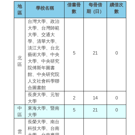
借書冊
每冊借
續借次
地
學校名稱
數
期 (日）
數
區
台灣大學、政治
大學、台灣師範
大學、交通大
學、清華大學、
淡江大學、台北
5
21
0
藝術大學、中央
北
大學、中央研究
區
院傅斯年圖書
館、中央研究院
人文社會科學聯
合圖書館
長庚大學、元智
2
14
0
大學
中
東海大學、暨南
5
21
0
區
大學
長榮大學、南台
科技大學、台南
雲
大學、台南應用