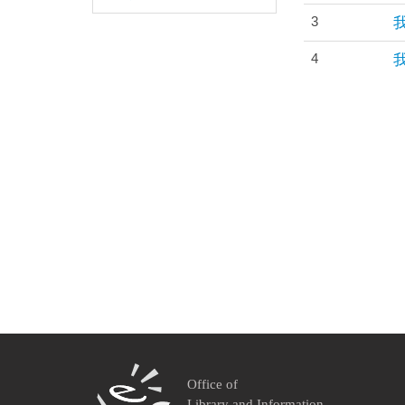
3
我
4
Office of
Library and Information