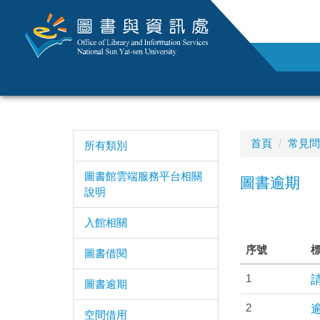
跳
到
主
要
內
容
區
首頁
常見問
所有類別
圖書館雲端服務平台相關
圖書逾期
說明
入館相關
序號
圖書借閱
1
圖書逾期
2
空間借用