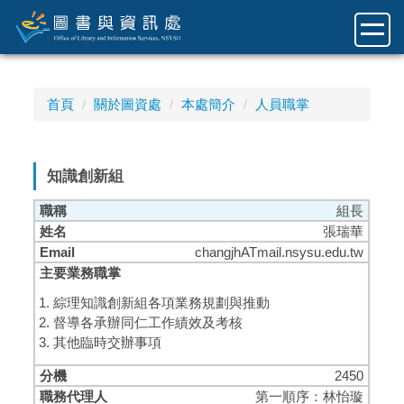
跳
到
主
要
內
首頁
關於圖資處
本處簡介
人員職掌
容
區
知識創新組
組長
張瑞華
changjhATmail.nsysu.edu.tw
綜理知識創新組各項業務規劃與推動
督導各承辦同仁工作績效及考核
其他臨時交辦事項
2450
第一順序：林怡璇