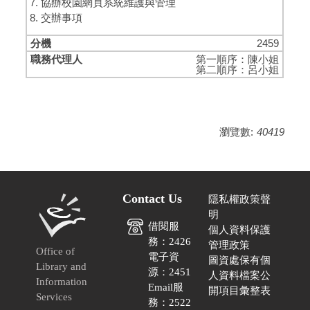
協辦校園網頁系統維護與管理
交辦事項
2459
第一順序：陳小姐
第二順序：呂小姐
瀏覽數:
40419
Contact Us
隱私權政策聲
明
借閱服
個人資料保護
務：2426
管理政策
Office of
電子資
圖資處保有個
Library and
源：2451
人資料檔案公
Information
Email服
開項目彙整表
Services
務：2522