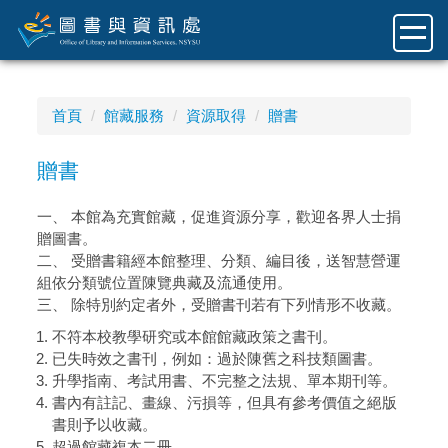
跳
到
主
要
內
首頁
館藏服務
資源取得
贈書
容
區
贈書
一、 本館為充實館藏，促進資源分享，歡迎各界人士捐
贈圖書。
二、 受贈書籍經本館整理、分類、編目後，送智慧營運
組依分類號位置陳覽典藏及流通使用。
三、 除特別約定者外，受贈書刊若有下列情形不收藏。
不符本校教學研究或本館館藏政策之書刊。
已失時效之書刊，例如：過於陳舊之科技類圖書。
升學指南、考試用書、不完整之法規、單本期刊等。
書內有註記、畫線、污損等，但具有參考價值之絕版
書則予以收藏。
超過館藏複本二冊。