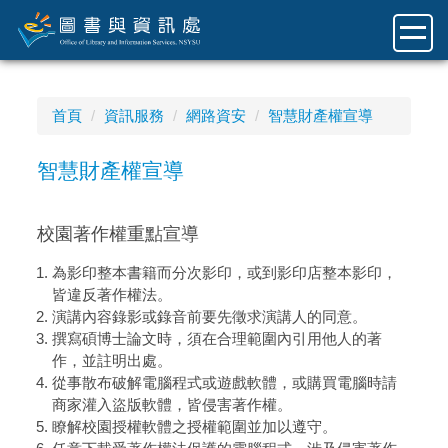
跳
到
主
要
內
首頁
資訊服務
網路資安
智慧財產權宣導
容
區
智慧財產權宣導
校園著作權重點宣導
為影印整本書籍而分次影印，或到影印店整本影印，
皆違反著作權法。
演講內容錄影或錄音前要先徵求演講人的同意。
撰寫碩博士論文時，須在合理範圍內引用他人的著
作，並註明出處。
從事散布破解電腦程式或遊戲軟體，或購買電腦時請
商家灌入盜版軟體，皆侵害著作權。
瞭解校園授權軟體之授權範圍並加以遵守。