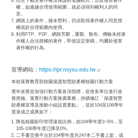
任意下載受著作權法保護的電腦程式，涉及侵害著作
權，如逾越合理使用範圍，就必須得到權利人的同
意。
網路上的著作，雖未營利，仍須取得著作權人同意授
權或於合理範圍內使用。
利用FTP、P2P、網路芳鄰，重製、散布、傳輸未經著
作權人合法授權的著作，即使設定密碼，均屬於侵害
著作權的行為。
宣導網站：
https://ipr.nsysu.edu.tw
本校落實教育部校園保護智慧財產權校園行動方案
逐年改善並加強行動方案各項指標，促使各單位進行改
善措施、落實行動方案推廣業務，持續修訂「保護智慧
財產權宣導及推動小組設置要點」，並於104至106學年
度達成之成果如下：
降低校園影印管理違規比例，由104學年度3~5%，至
105-106學年度已降至0%。
二手書交換平台於104學年度共247本二手書上架，成