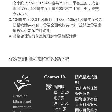
交率約25.5%；105學年度共751本二手書上架，成交
率56.7%；106學年度上學期897本二手書上架，成交
率74.6%。
104學年度校園授權軟體共19種；105及106學年度校園
授權軟體共21種，雲端桌面軟體共8種，並開放雲端虛
擬教室供老師申請使用。
持續辦理智慧財產權研討會及相關活動。
保護智慧財產權電腦宣導標語下載
Contact Us
隱私權政策聲
明
借閱服
個人資料保護
務：2426
管理政策
Office of
電子資
圖資處保有個
Library and
源：2451
人資料檔案公
Information
Email服
開項目彙整表