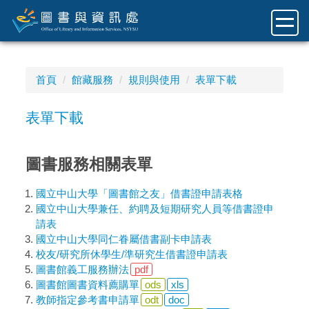
跳
到
主
要
內
首頁
館藏服務
規則與使用
表單下載
容
區
表單下載
圖書服務相關表單
國立中山大學「圖書館之友」借書證申請表格
國立中山大學兼任、約聘及短期研究人員等借書證申
請表
國立中山大學同仁眷屬借書副卡申請表
校友/研究所休學生/準研究生借書證申請表
圖書館義工服務辦法
pdf
圖書館圖書資料薦購單
ods
xls
教師指定參考書申請單
odt
doc