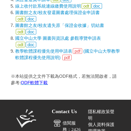
線上收付款系統連線繳費使用說明
odt
doc
圖書館之友/校友發還圖書處理保證金申請書
odt
doc
圖書館之友/校友遺失原「保證金收據」切結書
odt
doc
國立中山大學 圖書與資訊處 參觀導覽申請表
odt
doc
教學軟體課程優先使用申請表
pdf
(國立中山大學教學
軟體課程優先使用說明)
pdf
※本站提供之文件下載為ODF格式，若無法開啟者，請
參考:
ODF軟體下載
Contact Us
隱私權政策聲
明
借閱服
個人資料保護
務：2426
管理政策