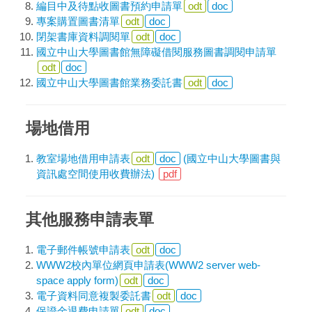
編目中及待點收圖書預約申請單
odt
doc
專案購置圖書清單
odt
doc
閉架書庫資料調閱單
odt
doc
國立中山大學圖書館無障礙借閱服務圖書調閱申請單
odt
doc
國立中山大學圖書館業務委託書
odt
doc
場地借用
教室場地借用申請表
odt
doc
(國立中山大學圖書與
資訊處空間使用收費辦法)
pdf
其他服務申請表單
電子郵件帳號申請表
odt
doc
WWW2校內單位網頁申請表(WWW2 server web-
space apply form)
odt
doc
電子資料同意複製委託書
odt
doc
保證金退費申請單
odt
doc