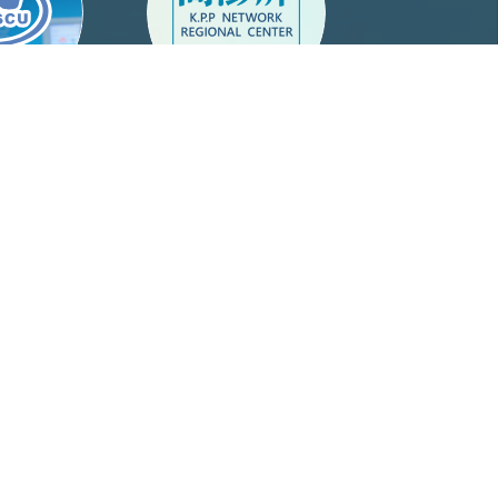
路大學
高屏澎區網
個
其他Others
閱規則
校外人士
錄
中山附中
退休人員
眷屬
館際合作讀者