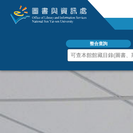
跳
到
主
要
內
容
區
整合查詢