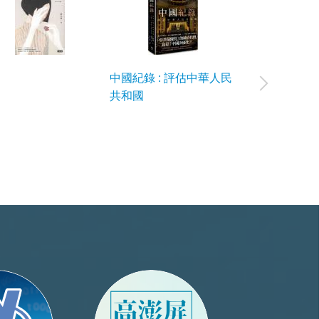
📖 2
中國紀錄 : 評估中華人民
子書試
共和國